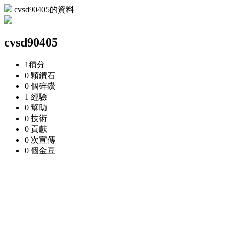
cvsd90405的資料
cvsd90405
1
積分
0 顆
鑽石
0 個
碎鑽
1
經驗
0
幫助
0
技術
0
貢獻
0 次
宣傳
0 個
金豆