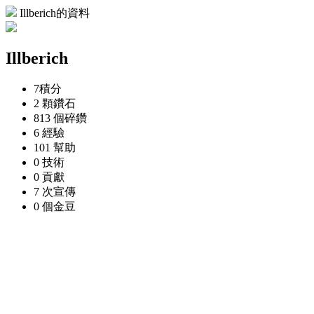
Illberich的資料
Illberich
7
積分
2 顆
鑽石
813 個
碎鑽
6
經驗
101
幫助
0
技術
0
貢獻
7 次
宣傳
0 個
金豆