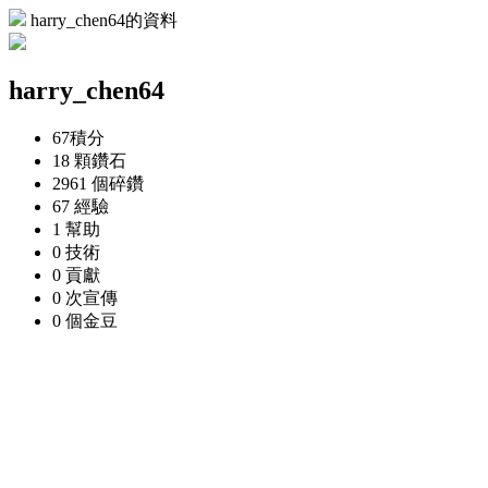
harry_chen64的資料
harry_chen64
67
積分
18 顆
鑽石
2961 個
碎鑽
67
經驗
1
幫助
0
技術
0
貢獻
0 次
宣傳
0 個
金豆