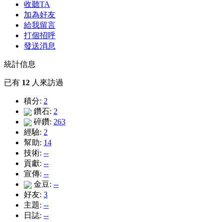
收聽TA
加為好友
給我留言
打個招呼
發送消息
統計信息
已有
12
人來訪過
積分:
2
鑽石:
2
碎鑽:
263
經驗:
2
幫助:
14
技術:
--
貢獻:
--
宣傳:
--
金豆:
--
好友:
3
主題:
--
日誌:
--