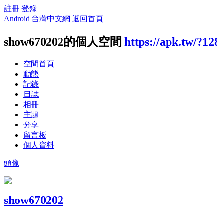
註冊
登錄
Android 台灣中文網
返回首頁
show670202的個人空間
https://apk.tw/?1
空間首頁
動態
記錄
日誌
相冊
主題
分享
留言板
個人資料
頭像
show670202