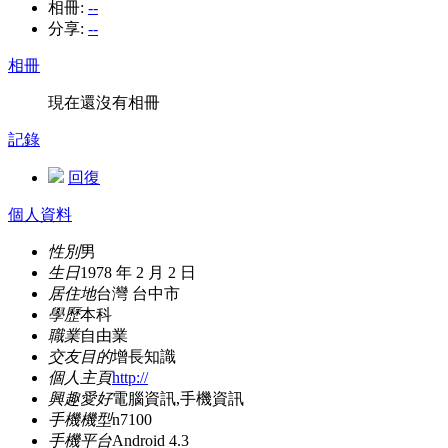
相冊:
--
分享:
--
相冊
現在還沒有相冊
記錄
回復
個人資料
性別
男
生日
1978 年 2 月 2 日
居住地
台灣 台中市
學歷
本科
職業
自由業
交友目的
增長知識
個人主頁
http://
興趣愛好
電腦資訊,手機資訊
手機機型
n7100
手機平台
Android 4.3