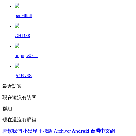
panet888
CHD88
linjinjie0711
gn99798
最近訪客
現在還沒有訪客
群組
現在還沒有群組
聯繫我們
|
小黑屋
|
手機版
|
Archiver
|
Android 台灣中文網