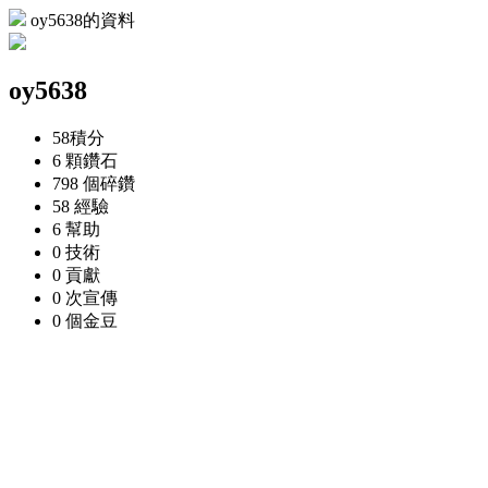
oy5638的資料
oy5638
58
積分
6 顆
鑽石
798 個
碎鑽
58
經驗
6
幫助
0
技術
0
貢獻
0 次
宣傳
0 個
金豆