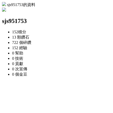
sjs951753的資料
sjs951753
152
積分
13 顆
鑽石
722 個
碎鑽
152
經驗
0
幫助
0
技術
0
貢獻
0 次
宣傳
0 個
金豆