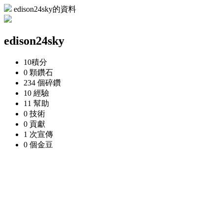
edison24sky的資料
edison24sky
10
積分
0 顆
鑽石
234 個
碎鑽
10
經驗
11
幫助
0
技術
0
貢獻
1 次
宣傳
0 個
金豆