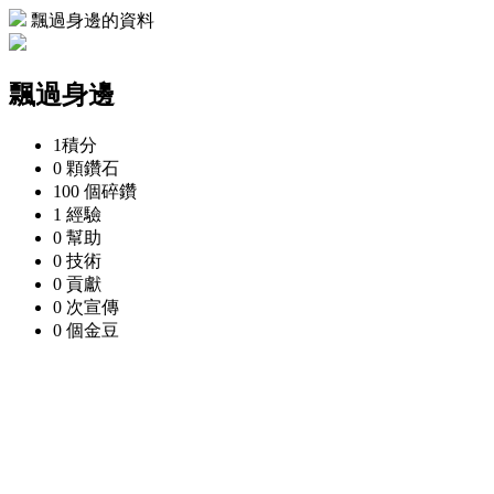
飄過身邊的資料
飄過身邊
1
積分
0 顆
鑽石
100 個
碎鑽
1
經驗
0
幫助
0
技術
0
貢獻
0 次
宣傳
0 個
金豆