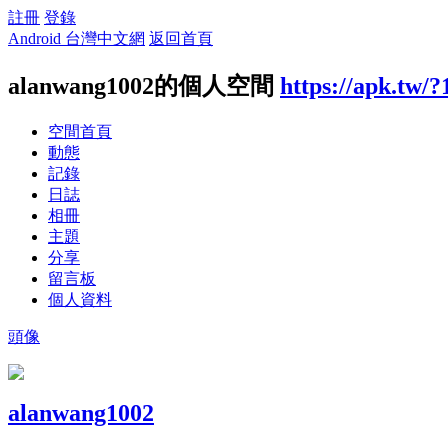
註冊
登錄
Android 台灣中文網
返回首頁
alanwang1002的個人空間
https://apk.tw/
空間首頁
動態
記錄
日誌
相冊
主題
分享
留言板
個人資料
頭像
alanwang1002