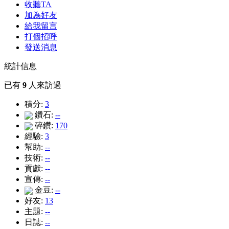
收聽TA
加為好友
給我留言
打個招呼
發送消息
統計信息
已有
9
人來訪過
積分:
3
鑽石:
--
碎鑽:
170
經驗:
3
幫助:
--
技術:
--
貢獻:
--
宣傳:
--
金豆:
--
好友:
13
主題:
--
日誌:
--