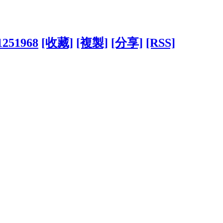
?1251968
[收藏]
[複製]
[分享]
[RSS]