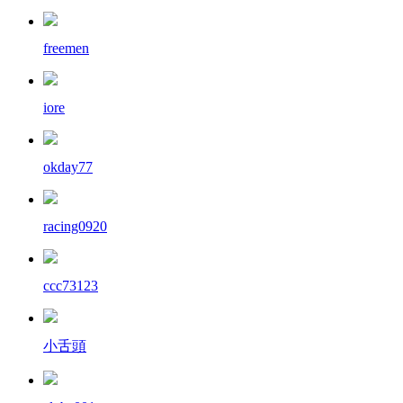
freemen
iore
okday77
racing0920
ccc73123
小舌頭