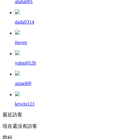
aluba001
dada0314
jiuyen
vulqo0126
azrael69
kewin123
最近訪客
現在還沒有訪客
群組