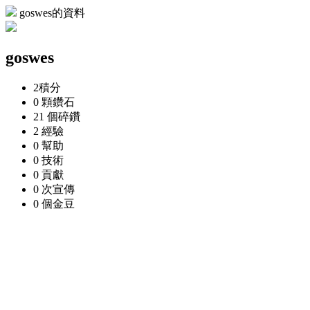
goswes的資料
goswes
2
積分
0 顆
鑽石
21 個
碎鑽
2
經驗
0
幫助
0
技術
0
貢獻
0 次
宣傳
0 個
金豆