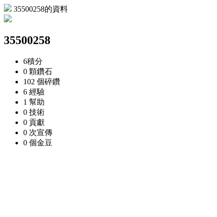
35500258的資料
35500258
6
積分
0 顆
鑽石
102 個
碎鑽
6
經驗
1
幫助
0
技術
0
貢獻
0 次
宣傳
0 個
金豆