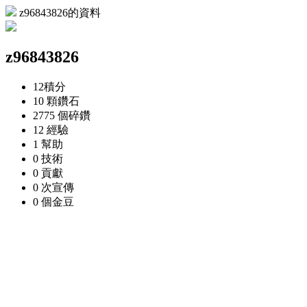
z96843826的資料
z96843826
12
積分
10 顆
鑽石
2775 個
碎鑽
12
經驗
1
幫助
0
技術
0
貢獻
0 次
宣傳
0 個
金豆