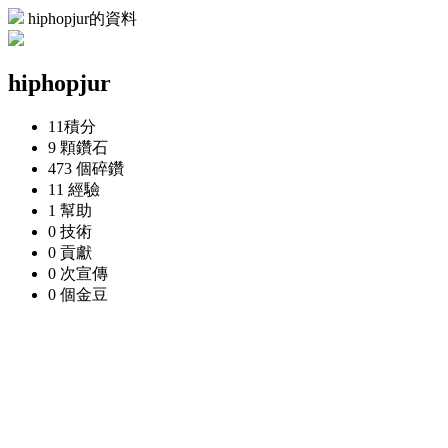
hiphopjur的資料
hiphopjur
11
積分
9 顆
鑽石
473 個
碎鑽
11
經驗
1
幫助
0
技術
0
貢獻
0 次
宣傳
0 個
金豆