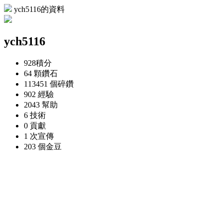
ych5116的資料
ych5116
928
積分
64 顆
鑽石
113451 個
碎鑽
902
經驗
2043
幫助
6
技術
0
貢獻
1 次
宣傳
203 個
金豆