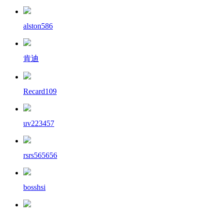
alston586
肯迪
Recard109
uv223457
rsrs565656
bosshsi