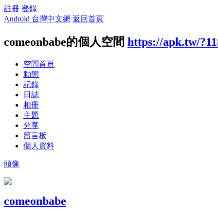
註冊
登錄
Android 台灣中文網
返回首頁
comeonbabe的個人空間
https://apk.tw/?1
空間首頁
動態
記錄
日誌
相冊
主題
分享
留言板
個人資料
頭像
comeonbabe