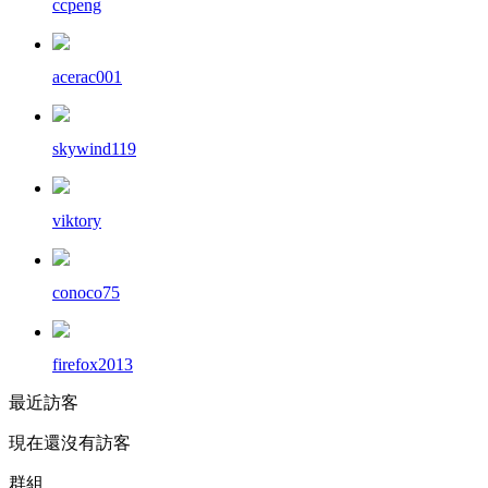
ccpeng
acerac001
skywind119
viktory
conoco75
firefox2013
最近訪客
現在還沒有訪客
群組