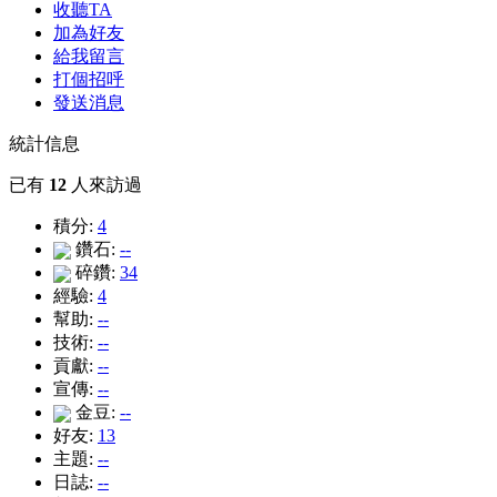
收聽TA
加為好友
給我留言
打個招呼
發送消息
統計信息
已有
12
人來訪過
積分:
4
鑽石:
--
碎鑽:
34
經驗:
4
幫助:
--
技術:
--
貢獻:
--
宣傳:
--
金豆:
--
好友:
13
主題:
--
日誌:
--