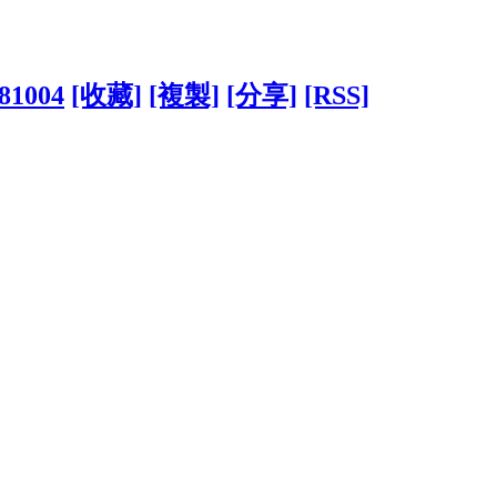
181004
[收藏]
[複製]
[分享]
[RSS]