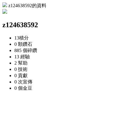
z124638592的資料
z124638592
13
積分
0 顆
鑽石
885 個
碎鑽
13
經驗
2
幫助
0
技術
0
貢獻
0 次
宣傳
0 個
金豆