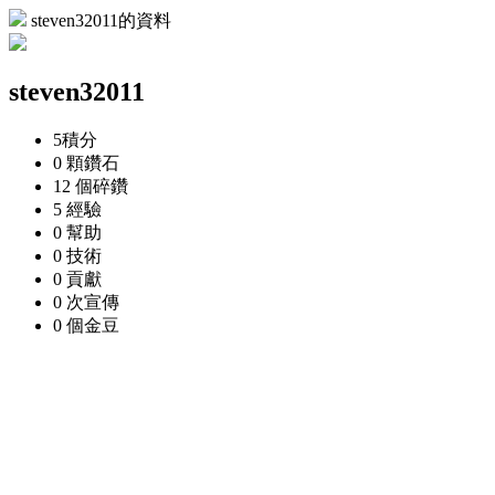
steven32011的資料
steven32011
5
積分
0 顆
鑽石
12 個
碎鑽
5
經驗
0
幫助
0
技術
0
貢獻
0 次
宣傳
0 個
金豆