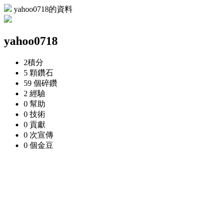
yahoo0718的資料
yahoo0718
2
積分
5 顆
鑽石
59 個
碎鑽
2
經驗
0
幫助
0
技術
0
貢獻
0 次
宣傳
0 個
金豆