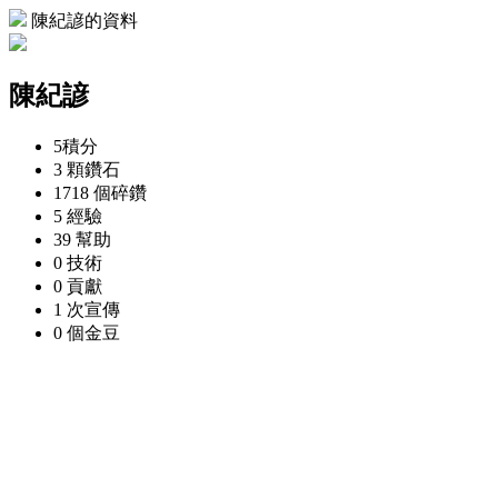
陳紀諺的資料
陳紀諺
5
積分
3 顆
鑽石
1718 個
碎鑽
5
經驗
39
幫助
0
技術
0
貢獻
1 次
宣傳
0 個
金豆