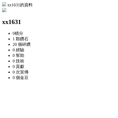
xx1631的資料
xx1631
0
積分
1 顆
鑽石
20 個
碎鑽
0
經驗
0
幫助
0
技術
0
貢獻
0 次
宣傳
0 個
金豆