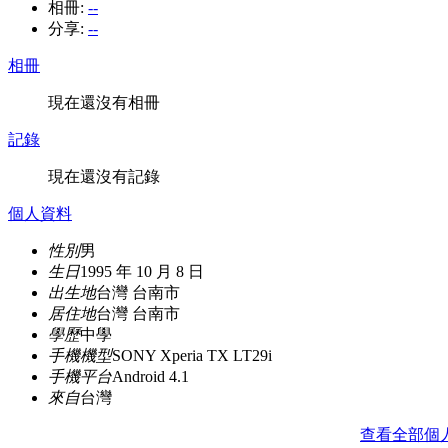
相冊:
--
分享:
--
相冊
現在還沒有相冊
記錄
現在還沒有記錄
個人資料
性別
男
生日
1995 年 10 月 8 日
出生地
台灣 台南市
居住地
台灣 台南市
學歷
中學
手機機型
SONY Xperia TX LT29i
手機平台
Android 4.1
來自
台灣
查看全部個