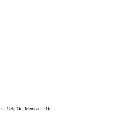
ries , Gzip On, Memcache On.