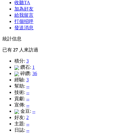
收聽TA
加為好友
給我留言
打個招呼
發送消息
統計信息
已有
27
人來訪過
積分:
3
鑽石:
1
碎鑽:
36
經驗:
3
幫助:
--
技術:
--
貢獻:
--
宣傳:
--
金豆:
--
好友:
2
主題:
--
日誌:
--