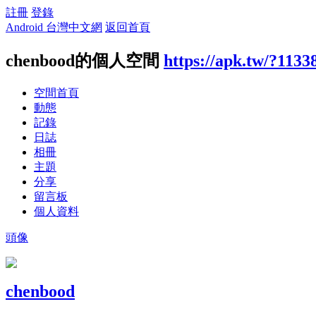
註冊
登錄
Android 台灣中文網
返回首頁
chenbood的個人空間
https://apk.tw/?1133
空間首頁
動態
記錄
日誌
相冊
主題
分享
留言板
個人資料
頭像
chenbood