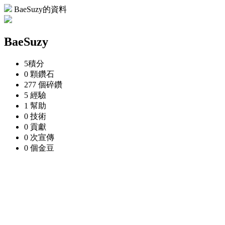
BaeSuzy的資料
BaeSuzy
5
積分
0 顆
鑽石
277 個
碎鑽
5
經驗
1
幫助
0
技術
0
貢獻
0 次
宣傳
0 個
金豆