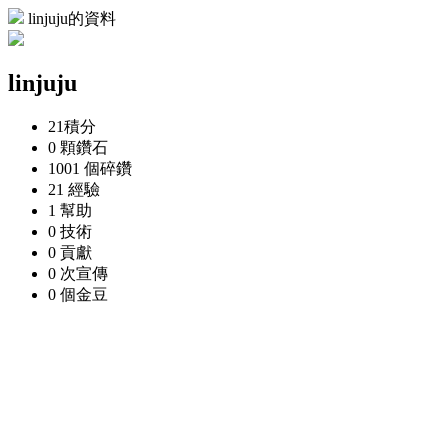
linjuju的資料
linjuju
21
積分
0 顆
鑽石
1001 個
碎鑽
21
經驗
1
幫助
0
技術
0
貢獻
0 次
宣傳
0 個
金豆