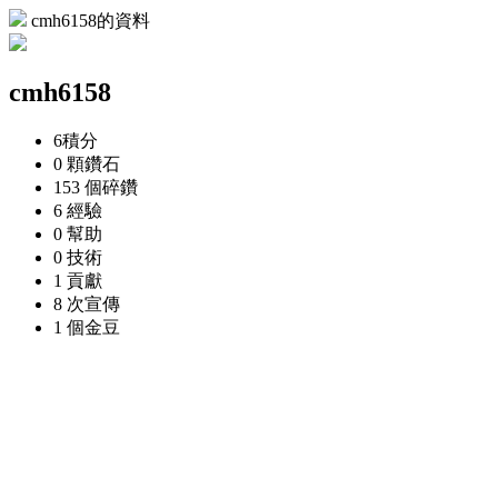
cmh6158的資料
cmh6158
6
積分
0 顆
鑽石
153 個
碎鑽
6
經驗
0
幫助
0
技術
1
貢獻
8 次
宣傳
1 個
金豆