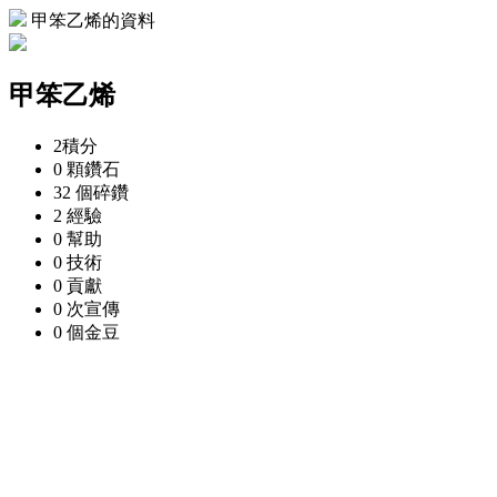
甲笨乙烯的資料
甲笨乙烯
2
積分
0 顆
鑽石
32 個
碎鑽
2
經驗
0
幫助
0
技術
0
貢獻
0 次
宣傳
0 個
金豆