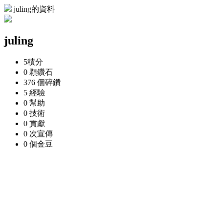
juling的資料
juling
5
積分
0 顆
鑽石
376 個
碎鑽
5
經驗
0
幫助
0
技術
0
貢獻
0 次
宣傳
0 個
金豆