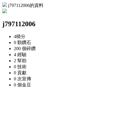
j797112006的資料
j797112006
4
積分
0 顆
鑽石
200 個
碎鑽
4
經驗
2
幫助
0
技術
0
貢獻
0 次
宣傳
0 個
金豆