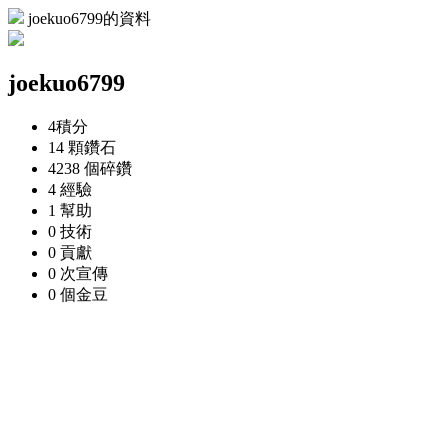
joekuo6799的資料
joekuo6799
4
積分
14 顆
鑽石
4238 個
碎鑽
4
經驗
1
幫助
0
技術
0
貢獻
0 次
宣傳
0 個
金豆