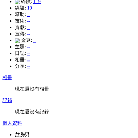
碎鑽:
119
經驗:
19
幫助:
--
技術:
--
貢獻:
--
宣傳:
--
金豆:
--
主題:
--
日誌:
--
相冊:
--
分享:
--
相冊
現在還沒有相冊
記錄
現在還沒有記錄
個人資料
性別
男