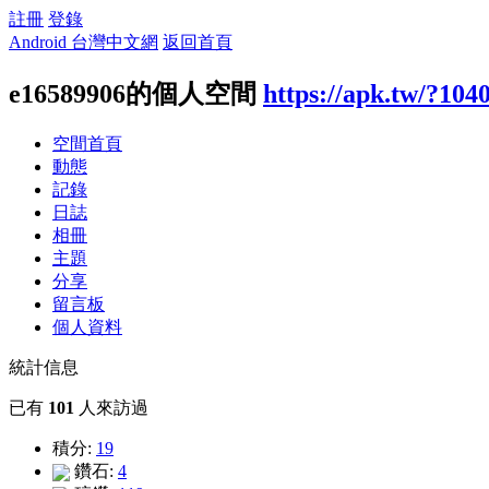
註冊
登錄
Android 台灣中文網
返回首頁
e16589906的個人空間
https://apk.tw/?104
空間首頁
動態
記錄
日誌
相冊
主題
分享
留言板
個人資料
統計信息
已有
101
人來訪過
積分:
19
鑽石:
4