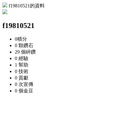
f19810521的資料
f19810521
0
積分
0 顆
鑽石
29 個
碎鑽
0
經驗
1
幫助
0
技術
0
貢獻
0 次
宣傳
0 個
金豆