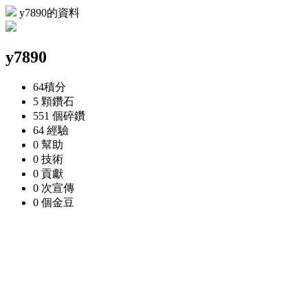
y7890的資料
y7890
64
積分
5 顆
鑽石
551 個
碎鑽
64
經驗
0
幫助
0
技術
0
貢獻
0 次
宣傳
0 個
金豆