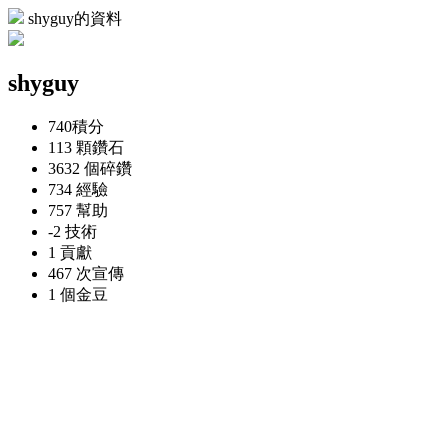
shyguy的資料
shyguy
740
積分
113 顆
鑽石
3632 個
碎鑽
734
經驗
757
幫助
-2
技術
1
貢獻
467 次
宣傳
1 個
金豆