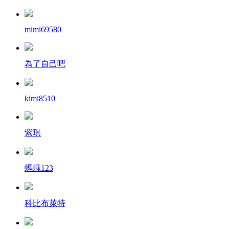
mimi69580
為了自己吧
kimi8510
紫琪
螞蟻123
科比布萊特