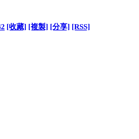
42
[收藏]
[複製]
[分享]
[RSS]