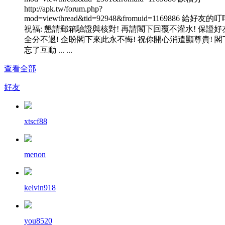
http://apk.tw/forum.php?
mod=viewthread&tid=92948&fromuid=1169886 給好友的
祝福: 懇請郵箱驗證與核對! 再請閣下回覆不灌水! 保證好
全分不退! 企盼閣下來此永不悔! 祝你開心消遣顯尊貴! 閣
忘了互動 ... ...
查看全部
好友
xtscf88
menon
kelvin918
you8520