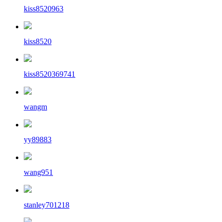
kiss8520963
kiss8520
kiss8520369741
wangm
yy89883
wang951
stanley701218