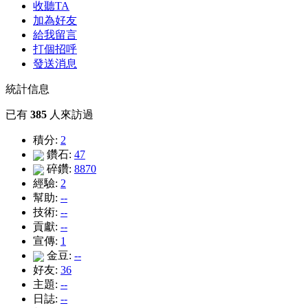
收聽TA
加為好友
給我留言
打個招呼
發送消息
統計信息
已有
385
人來訪過
積分:
2
鑽石:
47
碎鑽:
8870
經驗:
2
幫助:
--
技術:
--
貢獻:
--
宣傳:
1
金豆:
--
好友:
36
主題:
--
日誌:
--