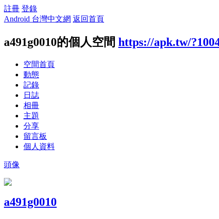
註冊
登錄
Android 台灣中文網
返回首頁
a491g0010的個人空間
https://apk.tw/?100
空間首頁
動態
記錄
日誌
相冊
主題
分享
留言板
個人資料
頭像
a491g0010