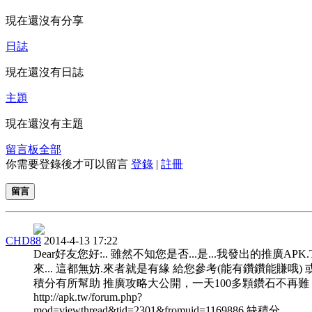
現在還沒有分享
日誌
現在還沒有日誌
主題
現在還沒有主題
留言板
全部
你需要登錄後才可以留言
登錄
|
註冊
留言
CHD88
2014-4-13 17:22
Dear好友您好:.. 雖然不知您是否...是...我發出的推廣APK
來... 這都無妨.來者就是有緣 給您參考(能有鑽鑽能賺哦) 
積分有所幫助 推廣攻略大公開，一天100多顆鑽石不再難
http://apk.tw/forum.php?
mod=viewthread&tid=2301&fromuid=1169886 缺積分