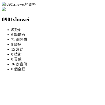
0901shuwei的資料
0901shuwei
8
積分
6 顆
鑽石
71 個
碎鑽
8
經驗
15
幫助
0
技術
0
貢獻
36 次
宣傳
0 個
金豆